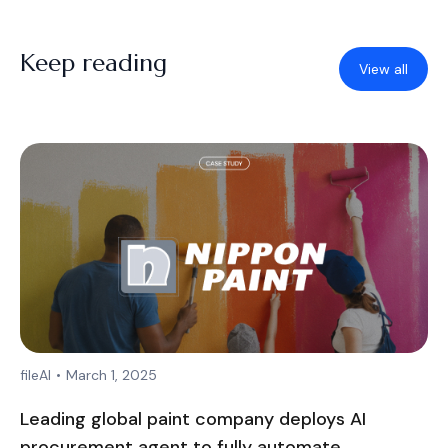
Keep reading
View all
fileAI
•
March 1, 2025
Leading global paint company deploys AI
procurement agent to fully automate